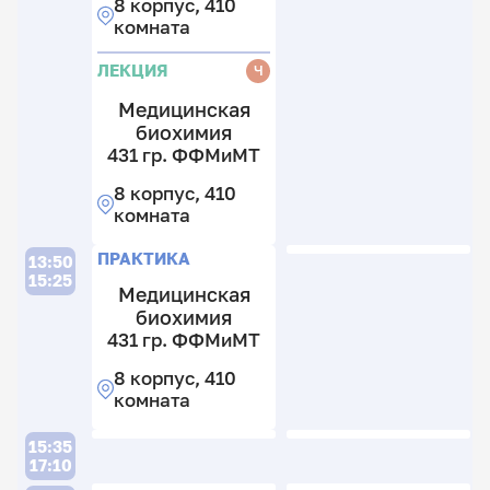
Ф
8 корпус, 410
к
комната
21
1
к
к
ЛЕКЦИЯ
Ч
21
к
Медицинская
биохимия
431 гр. ФФМиМТ
8 корпус, 410
комната
ПРАКТИКА
13:50
15:25
Медицинская
биохимия
431 гр. ФФМиМТ
8 корпус, 410
комната
15:35
17:10