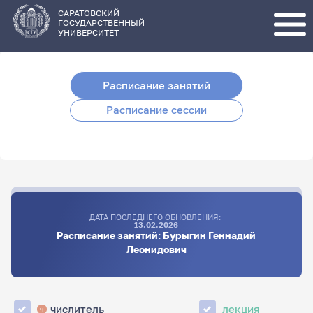
Перейти
к
основному
САРАТОВСКИЙ
содержанию
ГОСУДАРСТВЕННЫЙ
УНИВЕРСИТЕТ
Расписание занятий
Расписание сессии
ДАТА ПОСЛЕДНЕГО ОБНОВЛЕНИЯ:
13.02.2026
Расписание занятий: Бурыгин Геннадий
Леонидович
числитель
лекция
ч