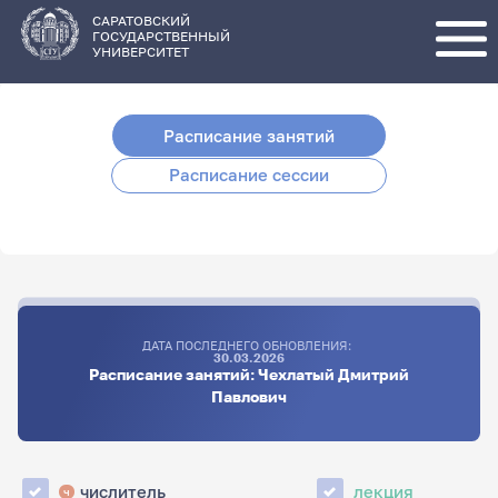
Перейти
к
основному
САРАТОВСКИЙ
содержанию
ГОСУДАРСТВЕННЫЙ
УНИВЕРСИТЕТ
Расписание занятий
Расписание сессии
ДАТА ПОСЛЕДНЕГО ОБНОВЛЕНИЯ:
30.03.2026
Расписание занятий: Чехлатый Дмитрий
Павлович
числитель
лекция
ч