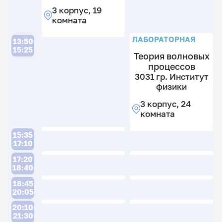
гр
3
3 корпус, 19
И
к
комната
ф
2
к
3
ЛАБОРАТОРНАЯ
13:50
к
15:25
Теория волновых
19
процессов
к
3031 гр. Институт
физики
3 корпус, 24
комната
15:35
17:10
17:20
18:40
18:45
20:05
20:10
21:30