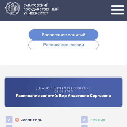
Перейти
к
основному
САРАТОВСКИЙ
содержанию
ГОСУДАРСТВЕННЫЙ
УНИВЕРСИТЕТ
Расписание занятий
Расписание сессии
ДАТА ПОСЛЕДНЕГО ОБНОВЛЕНИЯ:
02.02.2026
Расписание занятий: Бир Анастасия Сергеевна
числитель
лекция
ч