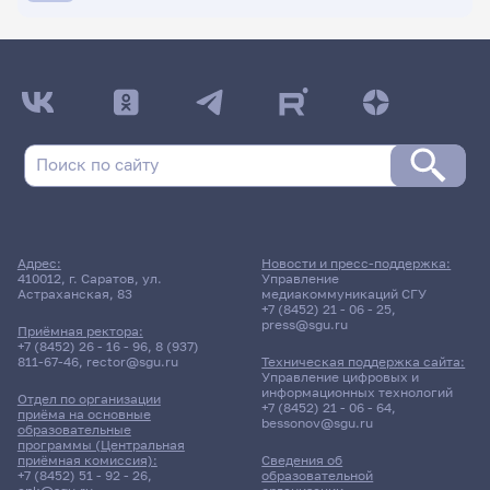
ДАТА ПОСЛЕДНЕГО ОБНОВЛЕНИЯ:
02.02.2026
Расписание сессии: Бир Анастасия Сергеевна
26 мая 2026 г. 13:00
Зачет
Адрес:
Новости и пресс-поддержка:
Методы научных
410012, г. Саратов, ул.
Управление
Астраханская, 83
медиакоммуникаций СГУ
исследований в
+7 (8452) 21 - 06 - 25
,
естествознании
press@sgu.ru
Приёмная ректора:
+7 (8452) 26 - 16 - 96
,
8 (937)
811-67-46
,
rector@sgu.ru
Техническая поддержка сайта:
1031гр., Институт физики
Управление цифровых и
Д/о
информационных технологий
Отдел по организации
+7 (8452) 21 - 06 - 64
,
приёма на основные
bessonov@sgu.ru
3 корпус, 19 комната
образовательные
программы (Центральная
приёмная комиссия):
Сведения об
+7 (8452) 51 - 92 - 26
,
образовательной