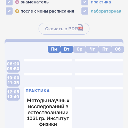
знаменатель
практика
з
после смены расписания
лабораторная
↺
Скачать в PDF
Пн
Вт
Ср
Чт
Пт
Сб
08:20
09:50
Л
10:00
11:35
Л
ПРАКТИКА
12:05
13:40
Методы научных
3
исследований в
гр
естествознании
И
1031 гр. Институт
ф
3
физики