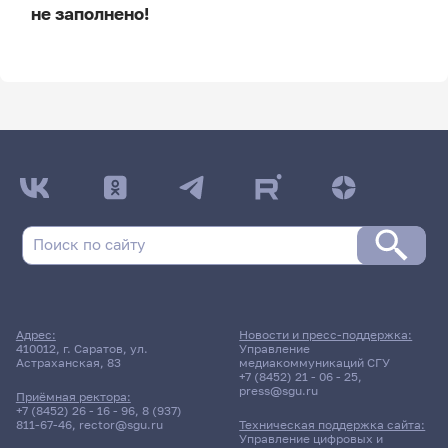
не заполнено!
ДАТА ПОСЛЕДНЕГО ОБНОВЛЕНИЯ:
НЕ ОБНОВЛЯЛОСЬ
Расписание сессии
Расписание сессии еще не заполнено!
Адрес:
Новости и пресс-поддержка:
410012, г. Саратов, ул.
Управление
Астраханская, 83
медиакоммуникаций СГУ
+7 (8452) 21 - 06 - 25
,
press@sgu.ru
Приёмная ректора:
+7 (8452) 26 - 16 - 96
,
8 (937)
811-67-46
,
rector@sgu.ru
Техническая поддержка сайта:
Управление цифровых и