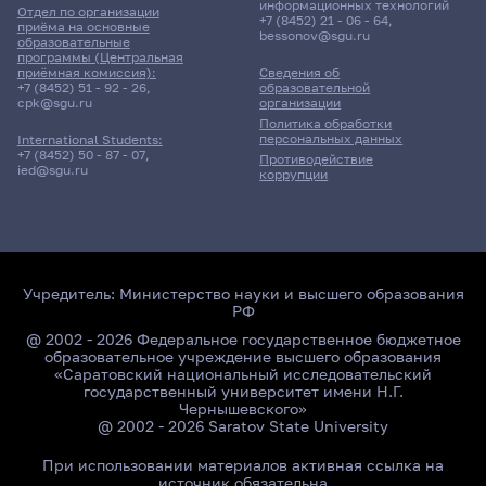
информационных технологий
Отдел по организации
+7 (8452) 21 - 06 - 64
,
приёма на основные
bessonov@sgu.ru
образовательные
программы (Центральная
приёмная комиссия):
Сведения об
+7 (8452) 51 - 92 - 26
,
образовательной
cpk@sgu.ru
организации
Политика обработки
персональных данных
International Students:
+7 (8452) 50 - 87 - 07
,
Противодействие
ied@sgu.ru
коррупции
Учредитель:
Министерство науки и высшего образования
РФ
@ 2002 - 2026 Федеральное государственное бюджетное
образовательное учреждение высшего образования
«Саратовский национальный исследовательский
государственный университет имени Н.Г.
Чернышевского»
@ 2002 - 2026 Saratov State University
При использовании материалов активная ссылка на
источник обязательна