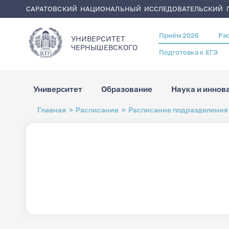
САРАТОВСКИЙ НАЦИОНАЛЬНЫЙ ИССЛЕДОВАТЕЛЬСКИЙ Г
Приём 2026
Ра
Header
УНИВЕРСИТЕТ
menu
ЧЕРНЫШЕВСКОГO
Подготовка к ЕГЭ
Университет
Образование
Наука и иннов
Перейти
Строка
Главная
Расписание
Расписание подразделения
к
навигации
основному
содержанию