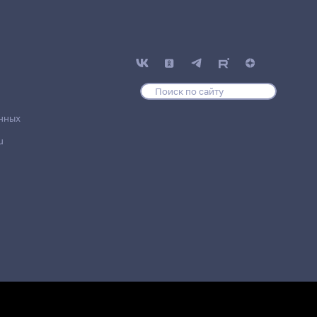
нных
u