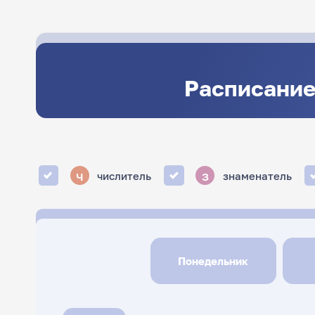
Расписание
ч
з
числитель
знаменатель
Понедельник