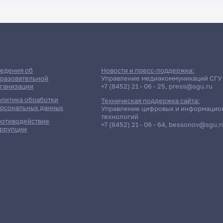
ДАТА ПОСЛЕДНЕГО ОБНОВЛЕНИЯ:
01.04.2026
 сессии: Одоевский Виктор
едения об
Новости и пресс-поддержка:
разовательной
Управление медиакоммуникаций СГУ
ганизации
+7 (8452) 21 - 06 - 25
,
press@sgu.ru
литика обработки
Техническая поддержка сайта:
рсональных данных
Управление цифровых и информацио
технологий
отиводействие
+7 (8452) 21 - 06 - 64
,
bessonov@sgu.r
ррупции
Отчётность / Дисциплина
Группа / Подра
льтация
402гр., И-т иску
ВЫ ЗВУКОРЕЖИССУРЫ
Д/о
ен
402гр., И-т иску
ВЫ ЗВУКОРЕЖИССУРЫ
Д/о
льтация
202гр., И-т иску
я эстрадной и джазовой музыки
Д/о
ен
202гр., И-т иску
я эстрадной и джазовой музыки
Д/о