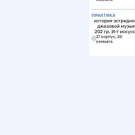
ПРАКТИКА
история эстрадно
джазовой музы
202 гр. И-т искус
17 корпус, 20
комната