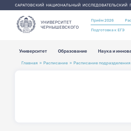
САРАТОВСКИЙ НАЦИОНАЛЬНЫЙ ИССЛЕДОВАТЕЛЬСКИЙ Г
Приём 2026
Ра
Header
УНИВЕРСИТЕТ
menu
ЧЕРНЫШЕВСКОГO
Подготовка к ЕГЭ
Университет
Образование
Наука и иннов
Перейти
Строка
Главная
Расписание
Расписание подразделения
к
навигации
основному
содержанию