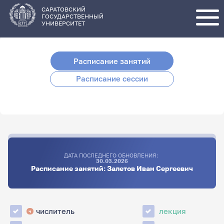
Перейти
к
основному
САРАТОВСКИЙ
содержанию
ГОСУДАРСТВЕННЫЙ
УНИВЕРСИТЕТ
Расписание занятий
Расписание сессии
ДАТА ПОСЛЕДНЕГО ОБНОВЛЕНИЯ:
30.03.2026
Расписание занятий: Залетов Иван Сергеевич
числитель
лекция
ч