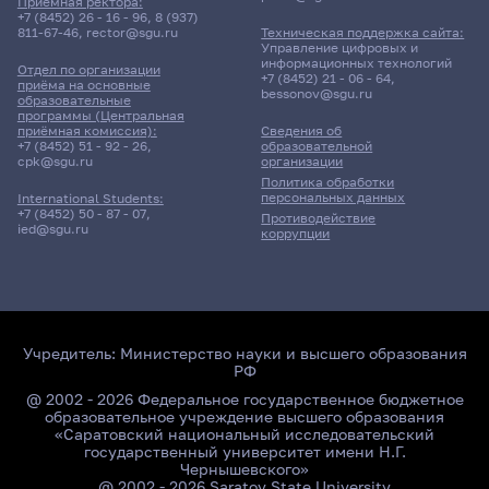
Приёмная ректора:
311гр., ФФМиМТ
+7 (8452) 26 - 16 - 96
,
8 (937)
811-67-46
,
rector@sgu.ru
Техническая поддержка сайта:
Д/о
Управление цифровых и
информационных технологий
Отдел по организации
+7 (8452) 21 - 06 - 64
,
8 корпус, 316 комната
приёма на основные
bessonov@sgu.ru
образовательные
программы (Центральная
приёмная комиссия):
Сведения об
+7 (8452) 51 - 92 - 26
,
образовательной
cpk@sgu.ru
организации
Политика обработки
персональных данных
International Students:
+7 (8452) 50 - 87 - 07
,
Противодействие
ied@sgu.ru
коррупции
Учредитель:
Министерство науки и высшего образования
РФ
@ 2002 - 2026 Федеральное государственное бюджетное
образовательное учреждение высшего образования
«Саратовский национальный исследовательский
государственный университет имени Н.Г.
Чернышевского»
@ 2002 - 2026 Saratov State University