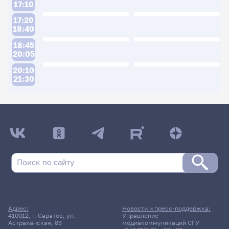
17:10
17:20
18:40
18:45
20:05
20:10
21:30
ДАТА ПОСЛЕДНЕГО ОБНОВЛЕНИЯ:
29.06.2026
Расписание сессии: Разогреева Валерия
Сергеевна
Заочная форма обучения
Адрес:
Новости и пресс-поддержка:
410012, г. Саратов, ул.
Управление
4 июня 2026 г. 12:05
Астраханская, 83
медиакоммуникаций СГУ