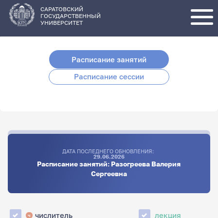
Перейти
к
основному
САРАТОВСКИЙ
содержанию
ГОСУДАРСТВЕННЫЙ
УНИВЕРСИТЕТ
Расписание занятий
Расписание сессии
ДАТА ПОСЛЕДНЕГО ОБНОВЛЕНИЯ:
29.06.2026
Расписание занятий: Разогреева Валерия
Сергеевна
числитель
лекция
ч