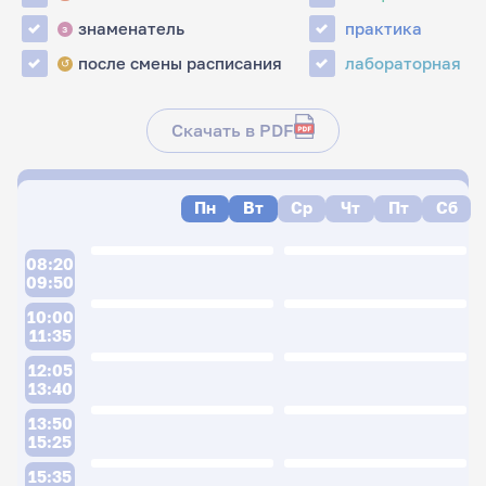
знаменатель
практика
з
после смены расписания
лабораторная
↺
Скачать в PDF
Пн
Вт
Ср
Чт
Пт
Сб
08:20
09:50
10:00
11:35
12:05
13:40
13:50
15:25
15:35