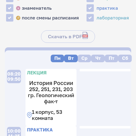
знаменатель
практика
з
после смены расписания
лабораторная
↺
Скачать в PDF
Пн
Вт
Ср
Чт
Пт
Сб
Л
ЛЕКЦИЯ
08:20
09:50
История России
252, 251, 231, 203
10
гр. Геологический
10
фак-т
10
1 корпус, 53
10
комната
гр
И
П
ПРАКТИКА
т
10:00
11:35