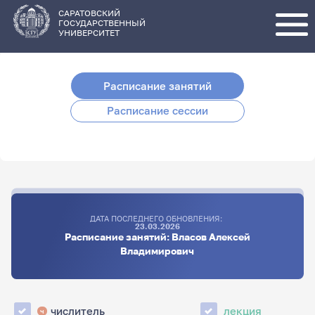
Перейти
к
основному
САРАТОВСКИЙ
содержанию
ГОСУДАРСТВЕННЫЙ
УНИВЕРСИТЕТ
Расписание занятий
Расписание сессии
ДАТА ПОСЛЕДНЕГО ОБНОВЛЕНИЯ:
23.03.2026
Расписание занятий: Власов Алексей
Владимирович
числитель
лекция
ч