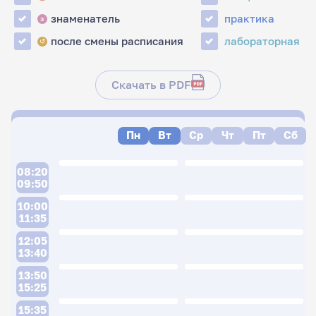
знаменатель
практика
з
после смены расписания
лабораторная
↺
Скачать в PDF
Пн
Вт
Ср
Чт
Пт
Сб
08:20
09:50
10:00
11:35
12:05
13:40
13:50
15:25
15:35