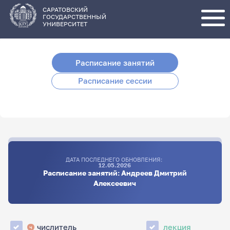
Перейти
к
основному
САРАТОВСКИЙ
содержанию
ГОСУДАРСТВЕННЫЙ
УНИВЕРСИТЕТ
Расписание занятий
Расписание сессии
ДАТА ПОСЛЕДНЕГО ОБНОВЛЕНИЯ:
12.05.2026
Расписание занятий: Андреев Дмитрий
Алексеевич
числитель
лекция
ч