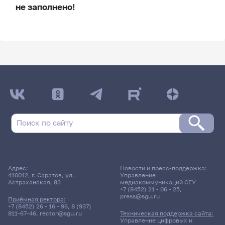
не заполнено!
ДАТА ПОСЛЕДНЕГО ОБНОВЛЕНИЯ:
НЕ ОБНОВЛЯЛОСЬ
Расписание сессии
17 апреля 2026 г. 17:00
Зачет
Адрес:
Новости и пресс-поддержка:
Промышленная разработка
410012, г. Саратов, ул.
Управление
Астраханская, 83
медиакоммуникаций СГУ
программного обеспечения
+7 (8452) 21 - 06 - 25
,
press@sgu.ru
Приёмная ректора:
441гр., КНиИТ
+7 (8452) 26 - 16 - 96
,
8 (937)
811-67-46
,
rector@sgu.ru
Техническая поддержка сайта:
Д/о
Управление цифровых и