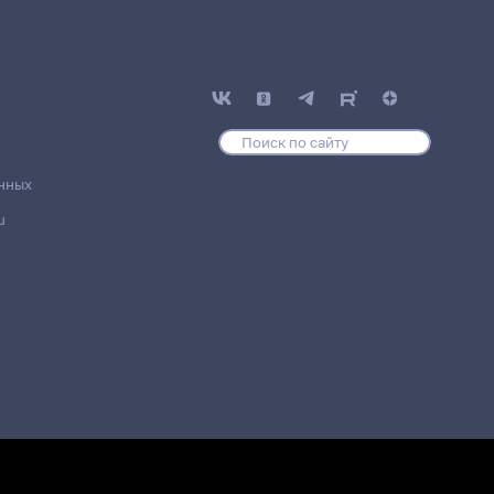
нных
u