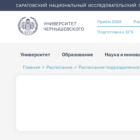
САРАТОВСКИЙ НАЦИОНАЛЬНЫЙ ИССЛЕДОВАТЕЛЬСКИЙ Г
Приём 2026
Ра
Header
УНИВЕРСИТЕТ
menu
ЧЕРНЫШЕВСКОГO
Подготовка к ЕГЭ
Университет
Образование
Наука и иннов
Перейти
Строка
Главная
Расписание
Расписание подразделения
к
навигации
основному
содержанию