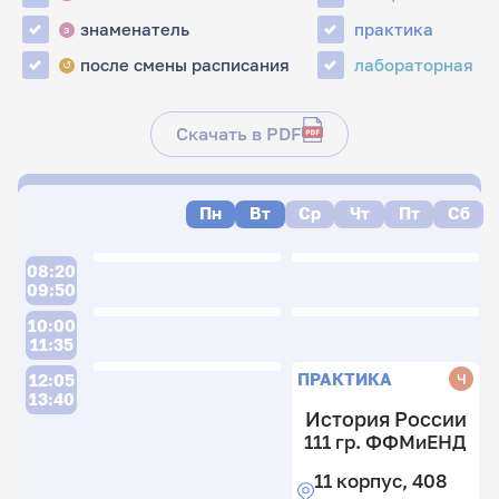
знаменатель
практика
з
после смены расписания
лабораторная
↺
Скачать в PDF
Пн
Вт
Ср
Чт
Пт
Сб
08:20
09:50
10:00
11:35
ПРАКТИКА
Ч
12:05
13:40
История России
111 гр. ФФМиЕНД
11 корпус, 408