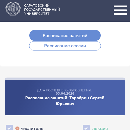
Перейти
к
основному
САРАТОВСКИЙ
содержанию
ГОСУДАРСТВЕННЫЙ
УНИВЕРСИТЕТ
Расписание занятий
Расписание сессии
ДАТА ПОСЛЕДНЕГО ОБНОВЛЕНИЯ:
05.04.2026
Расписание занятий: Тарабрин Сергей
Юрьевич
числитель
лекция
ч