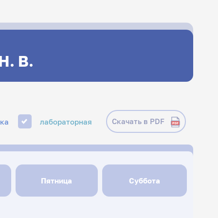
Н. В.
Скачать в PDF
ика
лабораторная
Пятница
Суббота