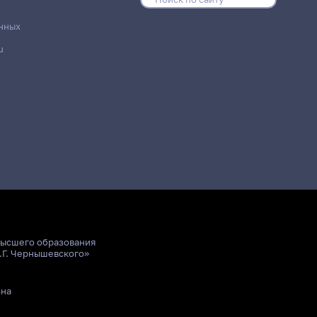
нных
u
высшего образования
.Г. Чернышевского»
ьна