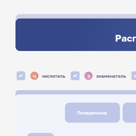
Расп
ч
з
числитель
знаменатель
Понедельник