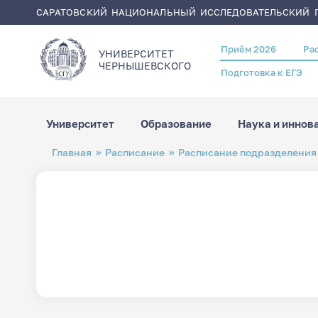
САРАТОВСКИЙ НАЦИОНАЛЬНЫЙ ИССЛЕДОВАТЕЛЬСКИЙ Г
Приём 2026
Ра
Header
УНИВЕРСИТЕТ
menu
ЧЕРНЫШЕВСКОГO
Подготовка к ЕГЭ
Университет
Образование
Наука и иннов
Перейти
Строка
Главная
Расписание
Расписание подразделения
к
навигации
основному
содержанию