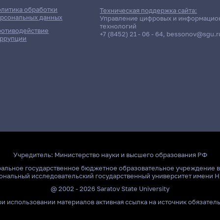
литика обработки
Техническая поддержка сайта:
рсональных данных
Управление цифровых и информацио
технологий
отиводействие
+7 (8452) 21 - 06 - 64
,
bessonov@sgu.r
ррупции
олнено!
Учредитель:
Министерство науки и высшего образования РФ
ральное государственное бюджетное образовательное учреждение 
ональный исследовательский государственный университет имени Н
@ 2002 - 2026 Saratov State University
и использовании материалов активная ссылка на источник обязател