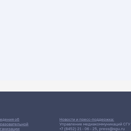
ДАТА ПОСЛЕДНЕГО ОБНОВЛЕНИЯ:
01.04.2026
писание сессии: Аленичева Н
едения об
Новости и пресс-поддержка:
разовательной
Управление медиакоммуникаций СГУ
ганизации
+7 (8452) 21 - 06 - 25
,
press@sgu.ru