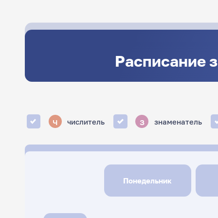
Расписание 
ч
з
числитель
знаменатель
Понедельник