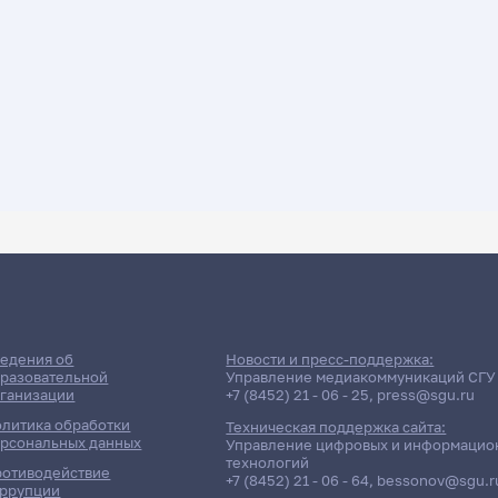
ДАТА ПОСЛЕДНЕГО ОБНОВЛЕНИЯ:
05.05.2026
сессии: Кирьяшкин Владими
едения об
Новости и пресс-поддержка:
разовательной
Управление медиакоммуникаций СГУ
ганизации
+7 (8452) 21 - 06 - 25
,
press@sgu.ru
литика обработки
Техническая поддержка сайта:
рсональных данных
Управление цифровых и информацио
технологий
отиводействие
+7 (8452) 21 - 06 - 64
,
bessonov@sgu.r
ррупции
чётность / Дисциплина
Группа / Подр