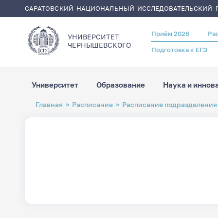
САРАТОВСКИЙ НАЦИОНАЛЬНЫЙ ИССЛЕДОВАТЕЛЬСКИЙ Г
Приём 2026
Ра
Header
УНИВЕРСИТЕТ
menu
ЧЕРНЫШЕВСКОГO
Подготовка к ЕГЭ
Университет
Образование
Наука и иннов
Перейти
Строка
Главная
Расписание
Расписание подразделения
к
навигации
основному
содержанию