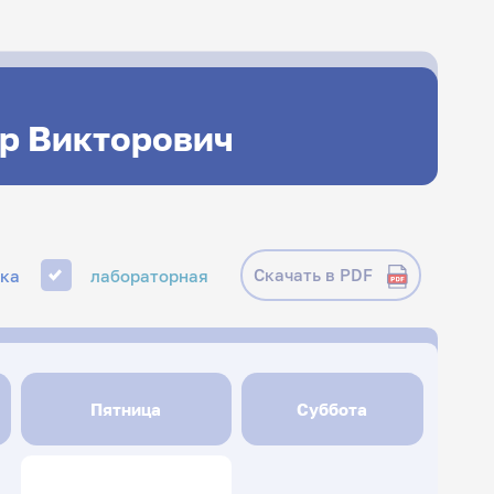
р Викторович
Скачать в PDF
ика
лабораторная
Пятница
Суббота