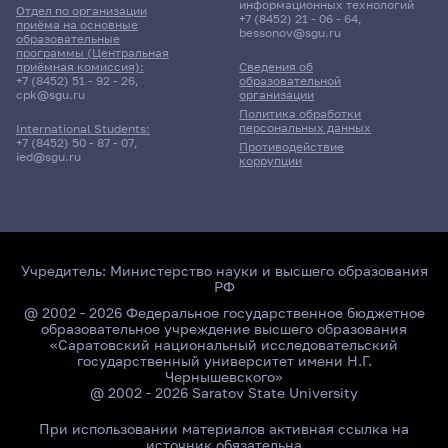
информационных технологий
Отдел по организации
+7 (8452) 21 - 06 - 64
,
приёма на основные
bessonov@sgu.ru
образовательные
программы (Центральная
приёмная комиссия):
Сведения об
+7 (8452) 51 - 92 - 26
,
образовательной
cpk@sgu.ru
организации
Политика обработки
персональных данных
International Students:
+7 (8452) 50 - 87 - 07
,
Противодействие
ied@sgu.ru
коррупции
Учредитель:
Министерство науки и высшего образования
РФ
@ 2002 - 2026 Федеральное государственное бюджетное
образовательное учреждение высшего образования
«Саратовский национальный исследовательский
государственный университет имени Н.Г.
Чернышевского»
@ 2002 - 2026 Saratov State University
При использовании материалов активная ссылка на
источник обязательна