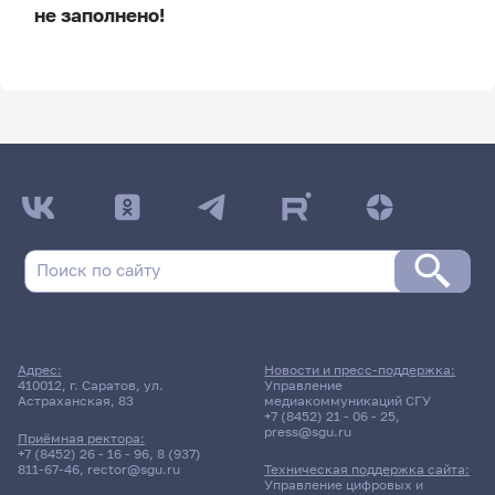
не заполнено!
ДАТА ПОСЛЕДНЕГО ОБНОВЛЕНИЯ:
НЕ ОБНОВЛЯЛОСЬ
Расписание сессии
Расписание сессии еще не заполнено!
Адрес:
Новости и пресс-поддержка:
410012, г. Саратов, ул.
Управление
Астраханская, 83
медиакоммуникаций СГУ
+7 (8452) 21 - 06 - 25
,
press@sgu.ru
Приёмная ректора:
+7 (8452) 26 - 16 - 96
,
8 (937)
811-67-46
,
rector@sgu.ru
Техническая поддержка сайта:
Управление цифровых и