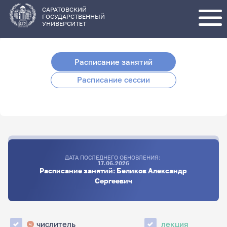
Перейти
к
основному
САРАТОВСКИЙ
содержанию
ГОСУДАРСТВЕННЫЙ
УНИВЕРСИТЕТ
Расписание занятий
Расписание сессии
ДАТА ПОСЛЕДНЕГО ОБНОВЛЕНИЯ:
17.06.2026
Расписание занятий: Беликов Александр
Сергеевич
числитель
лекция
ч