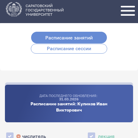
Перейти
к
основному
САРАТОВСКИЙ
содержанию
ГОСУДАРСТВЕННЫЙ
УНИВЕРСИТЕТ
Расписание занятий
Расписание сессии
ДАТА ПОСЛЕДНЕГО ОБНОВЛЕНИЯ:
31.03.2026
Расписание занятий: Куликов Иван
Викторович
числитель
лекция
ч