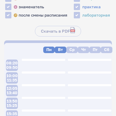
знаменатель
практика
з
после смены расписания
лабораторная
↺
Скачать в PDF
Пн
Вт
Ср
Чт
Пт
Сб
08:20
09:50
10:00
11:35
12:05
13:40
13:50
15:25
15:35