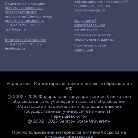
информационных технологий
Отдел по организации
+7 (8452) 21 - 06 - 64
,
приёма на основные
bessonov@sgu.ru
образовательные
программы (Центральная
приёмная комиссия):
Сведения об
+7 (8452) 51 - 92 - 26
,
образовательной
cpk@sgu.ru
организации
Политика обработки
персональных данных
International Students:
+7 (8452) 50 - 87 - 07
,
Противодействие
ied@sgu.ru
коррупции
Учредитель:
Министерство науки и высшего образования
РФ
@ 2002 - 2026 Федеральное государственное бюджетное
образовательное учреждение высшего образования
«Саратовский национальный исследовательский
государственный университет имени Н.Г.
Чернышевского»
@ 2002 - 2026 Saratov State University
При использовании материалов активная ссылка на
источник обязательна