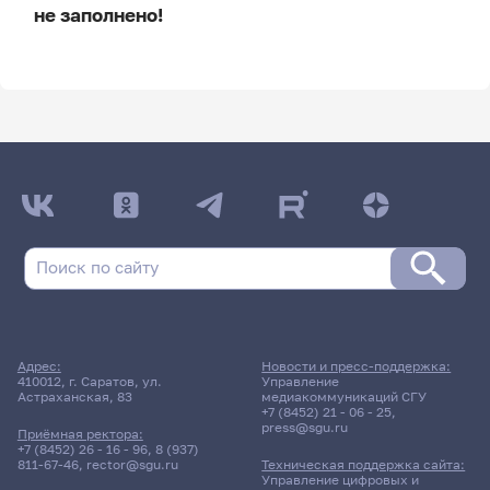
не заполнено!
ДАТА ПОСЛЕДНЕГО ОБНОВЛЕНИЯ:
НЕ ОБНОВЛЯЛОСЬ
Расписание сессии
Расписание сессии еще не заполнено!
Адрес:
Новости и пресс-поддержка:
410012, г. Саратов, ул.
Управление
Астраханская, 83
медиакоммуникаций СГУ
+7 (8452) 21 - 06 - 25
,
press@sgu.ru
Приёмная ректора:
+7 (8452) 26 - 16 - 96
,
8 (937)
811-67-46
,
rector@sgu.ru
Техническая поддержка сайта:
Управление цифровых и