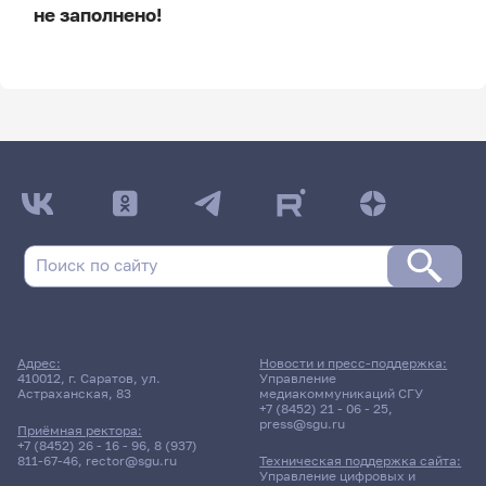
не заполнено!
ДАТА ПОСЛЕДНЕГО ОБНОВЛЕНИЯ:
НЕ ОБНОВЛЯЛОСЬ
Расписание сессии
17 июня 2026 г. 9:40
Экзамен
Адрес:
Новости и пресс-поддержка:
Курсовая работа
410012, г. Саратов, ул.
Управление
Астраханская, 83
медиакоммуникаций СГУ
+7 (8452) 21 - 06 - 25
,
press@sgu.ru
3333гр., БППФ
Приёмная ректора:
Д/о
+7 (8452) 26 - 16 - 96
,
8 (937)
811-67-46
,
rector@sgu.ru
Техническая поддержка сайта:
Управление цифровых и