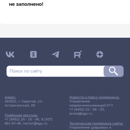
не заполнено!
ДАТА ПОСЛЕДНЕГО ОБНОВЛЕНИЯ:
НЕ ОБНОВЛЯЛОСЬ
Расписание сессии
19 июня 2026 г. 15:00
Консультация
Адрес:
Новости и пресс-поддержка:
Словообразование
410012, г. Саратов, ул.
Управление
Астраханская, 83
медиакоммуникаций СГУ
современного русского
+7 (8452) 21 - 06 - 25
,
языка
press@sgu.ru
Приёмная ректора:
+7 (8452) 26 - 16 - 96
,
8 (937)
811-67-46
,
rector@sgu.ru
Техническая поддержка сайта:
2221гр., БиФФ
Управление цифровых и
Д/о