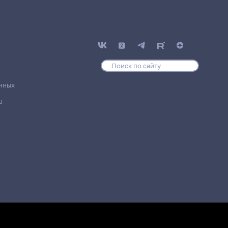
нных
u
деление
Место проведения
Главный корпус БИ, 312а комната
Главный корпус БИ, 312а комната
Главный корпус БИ, 312а комната
Главный корпус БИ, 312а комната
Главный корпус БИ, 312а комната