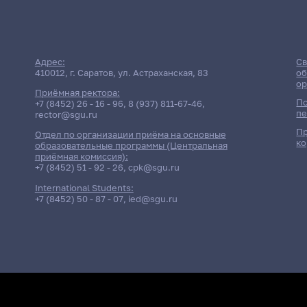
Адрес:
Св
410012, г. Саратов, ул. Астраханская, 83
об
ор
Приёмная ректора:
По
+7 (8452) 26 - 16 - 96
,
8 (937) 811-67-46
,
пе
rector@sgu.ru
Пр
Отдел по организации приёма на основные
ко
Дата
Отчё
образовательные программы (Центральная
приёмная комиссия):
+7 (8452) 51 - 92 - 26
,
cpk@sgu.ru
Лекция
International Students:
18 мая 2026 г. 15:10
Психолого-педагогич
+7 (8452) 50 - 87 - 07
,
ied@sgu.ru
Практика
18 мая 2026 г. 16:50
Психолого-педагогич
Практика
22 мая 2026 г. 15:10
Психолого-педагогич
Лекция
22 мая 2026 г. 16:50
Психолого-педагогич
Практика
26 мая 2026 г. 15:10
Психолого-педагогич