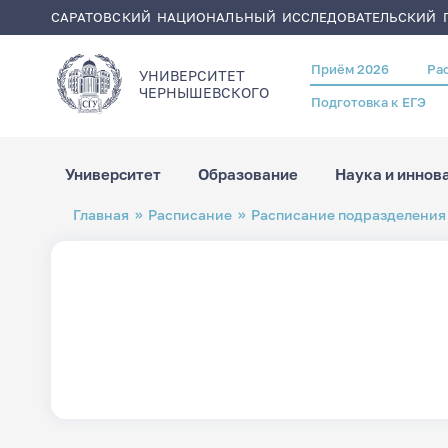
САРАТОВСКИЙ НАЦИОНАЛЬНЫЙ ИССЛЕДОВАТЕЛЬСКИЙ Г
Приём 2026
Ра
Header
УНИВЕРСИТЕТ
menu
ЧЕРНЫШЕВСКОГO
Подготовка к ЕГЭ
Университет
Образование
Наука и иннов
Перейти
Строка
Главная
Расписание
Расписание подразделения
к
навигации
основному
содержанию