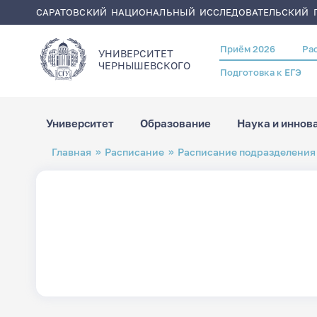
САРАТОВСКИЙ НАЦИОНАЛЬНЫЙ ИССЛЕДОВАТЕЛЬСКИЙ Г
Приём 2026
Ра
Header
УНИВЕРСИТЕТ
menu
ЧЕРНЫШЕВСКОГO
Подготовка к ЕГЭ
Университет
Образование
Наука и иннов
Перейти
Строка
Главная
Расписание
Расписание подразделения
к
навигации
основному
содержанию