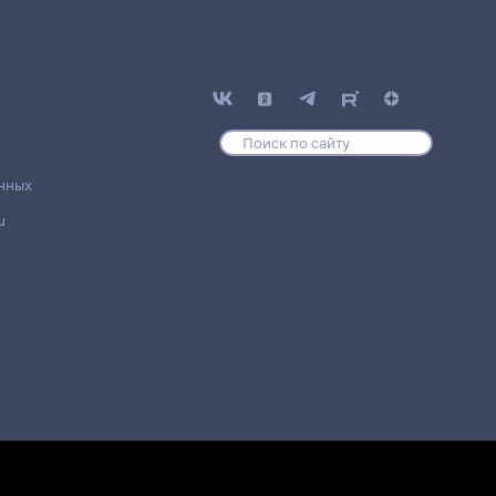
нных
u
Группа /
Место
Подразделение
проведения
1381гр.,
Геологический
20 корпус, 210
х
колледж
комната
Д/о
1382гр.,
Геологический
20 корпус, 210
колледж
комната
Д/о
1381гр.,
Геологический
20 корпус, 210
х