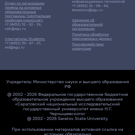
информационных технологий
Отдел по организации
+7 (8452) 21 - 06 - 64
,
приёма на основные
bessonov@sgu.ru
образовательные
программы (Центральная
приёмная комиссия):
Сведения об
+7 (8452) 51 - 92 - 26
,
образовательной
cpk@sgu.ru
организации
Политика обработки
персональных данных
International Students:
+7 (8452) 50 - 87 - 07
,
Противодействие
ied@sgu.ru
коррупции
Учредитель:
Министерство науки и высшего образования
РФ
@ 2002 - 2026 Федеральное государственное бюджетное
образовательное учреждение высшего образования
«Саратовский национальный исследовательский
государственный университет имени Н.Г.
Чернышевского»
@ 2002 - 2026 Saratov State University
При использовании материалов активная ссылка на
источник обязательна