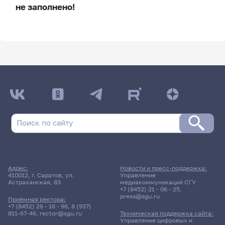
не заполнено!
ДАТА ПОСЛЕДНЕГО ОБНОВЛЕНИЯ:
НЕ ОБНОВЛЯЛОСЬ
Расписание сессии
Расписание сессии еще не заполнено!
Адрес:
Новости и пресс-поддержка:
410012, г. Саратов, ул.
Управление
Астраханская, 83
медиакоммуникаций СГУ
+7 (8452) 21 - 06 - 25
,
press@sgu.ru
Приёмная ректора:
+7 (8452) 26 - 16 - 96
,
8 (937)
811-67-46
,
rector@sgu.ru
Техническая поддержка сайта:
Управление цифровых и