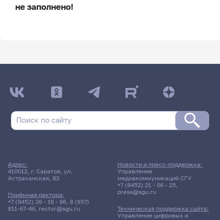
не заполнено!
ДАТА ПОСЛЕДНЕГО ОБНОВЛЕНИЯ:
НЕ ОБНОВЛЯЛОСЬ
Расписание сессии
Расписание сессии еще не заполнено!
Адрес:
Новости и пресс-поддержка:
410012, г. Саратов, ул.
Управление
Астраханская, 83
медиакоммуникаций СГУ
+7 (8452) 21 - 06 - 25
,
press@sgu.ru
Приёмная ректора:
+7 (8452) 26 - 16 - 96
,
8 (937)
811-67-46
,
rector@sgu.ru
Техническая поддержка сайта:
Управление цифровых и