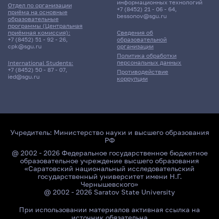
информационных технологий
Отдел по организации
+7 (8452) 21 - 06 - 64
,
приёма на основные
bessonov@sgu.ru
образовательные
программы (Центральная
приёмная комиссия):
Сведения об
+7 (8452) 51 - 92 - 26
,
образовательной
cpk@sgu.ru
организации
Политика обработки
персональных данных
International Students:
+7 (8452) 50 - 87 - 07
,
Противодействие
ied@sgu.ru
коррупции
Учредитель:
Министерство науки и высшего образования
РФ
@ 2002 - 2026 Федеральное государственное бюджетное
образовательное учреждение высшего образования
«Саратовский национальный исследовательский
государственный университет имени Н.Г.
Чернышевского»
@ 2002 - 2026 Saratov State University
При использовании материалов активная ссылка на
источник обязательна