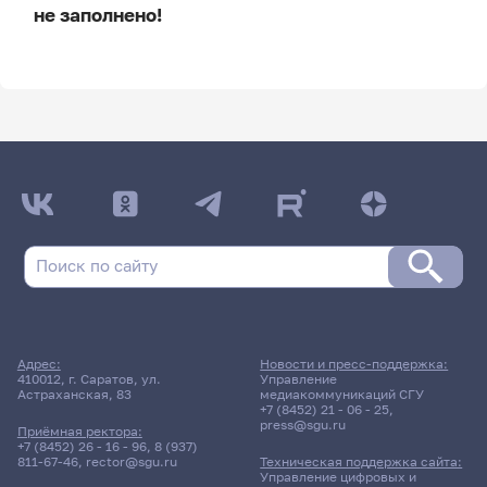
не заполнено!
ДАТА ПОСЛЕДНЕГО ОБНОВЛЕНИЯ:
НЕ ОБНОВЛЯЛОСЬ
Расписание сессии
25 мая 2026 г. 10:00
Дифференцированный зачет
Адрес:
Новости и пресс-поддержка:
Учебная: проектная
410012, г. Саратов, ул.
Управление
Астраханская, 83
медиакоммуникаций СГУ
практика
+7 (8452) 21 - 06 - 25
,
press@sgu.ru
Приёмная ректора:
311гр., КНиИТ
+7 (8452) 26 - 16 - 96
,
8 (937)
811-67-46
,
rector@sgu.ru
Техническая поддержка сайта:
Д/о
Управление цифровых и