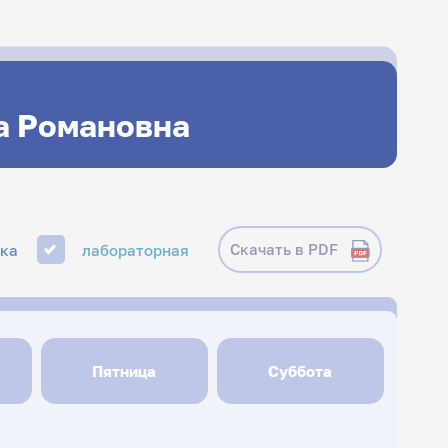
а Романовна
Скачать в PDF
ика
лабораторная
Пятница
Суббота