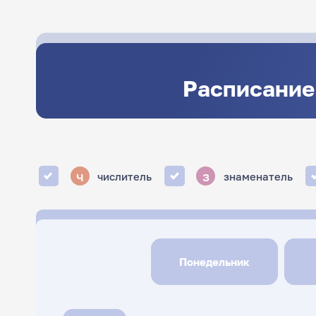
Расписание
ч
з
числитель
знаменатель
Понедельник