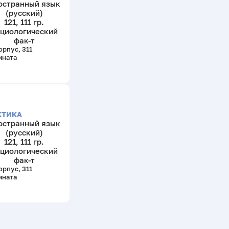
остранный язык
(русский)
121, 111 гр.
циологический
фак-т
орпус, 311
мната
КТИКА
остранный язык
(русский)
121, 111 гр.
циологический
фак-т
орпус, 311
мната