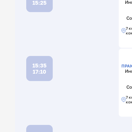
15:25
Ин
Со
7 к
ко
15:35
ПРА
17:10
Ин
Со
7 к
ко