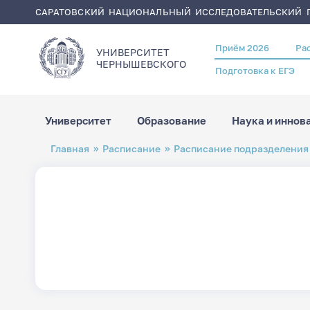
САРАТОВСКИЙ НАЦИОНАЛЬНЫЙ ИССЛЕДОВАТЕЛЬСКИЙ Г
Приём 2026
Ра
Header
УНИВЕРСИТЕТ
menu
ЧЕРНЫШЕВСКОГO
Подготовка к ЕГЭ
Университет
Образование
Наука и иннов
Перейти
Строка
Главная
Расписание
Расписание подразделения
к
навигации
основному
содержанию