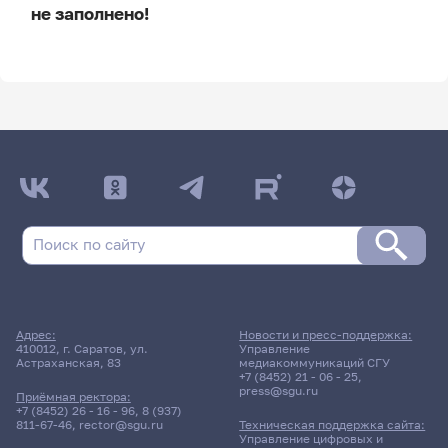
не заполнено!
ДАТА ПОСЛЕДНЕГО ОБНОВЛЕНИЯ:
НЕ ОБНОВЛЯЛОСЬ
Расписание сессии
Расписание сессии еще не заполнено!
Адрес:
Новости и пресс-поддержка:
410012, г. Саратов, ул.
Управление
Астраханская, 83
медиакоммуникаций СГУ
+7 (8452) 21 - 06 - 25
,
press@sgu.ru
Приёмная ректора:
+7 (8452) 26 - 16 - 96
,
8 (937)
811-67-46
,
rector@sgu.ru
Техническая поддержка сайта:
Управление цифровых и