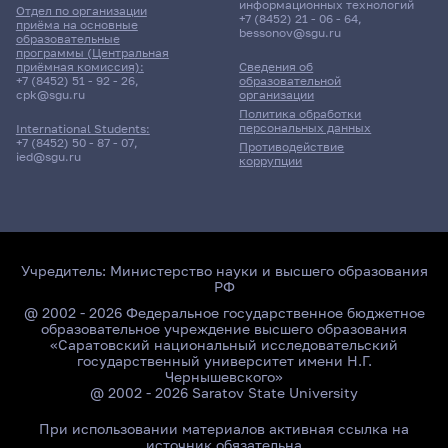
информационных технологий
Отдел по организации
+7 (8452) 21 - 06 - 64
,
приёма на основные
bessonov@sgu.ru
образовательные
программы (Центральная
приёмная комиссия):
Сведения об
+7 (8452) 51 - 92 - 26
,
образовательной
cpk@sgu.ru
организации
Политика обработки
персональных данных
International Students:
+7 (8452) 50 - 87 - 07
,
Противодействие
ied@sgu.ru
коррупции
Учредитель:
Министерство науки и высшего образования
РФ
@ 2002 - 2026 Федеральное государственное бюджетное
образовательное учреждение высшего образования
«Саратовский национальный исследовательский
государственный университет имени Н.Г.
Чернышевского»
@ 2002 - 2026 Saratov State University
При использовании материалов активная ссылка на
источник обязательна