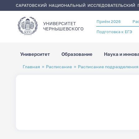
САРАТОВСКИЙ НАЦИОНАЛЬНЫЙ ИССЛЕДОВАТЕЛЬСКИЙ Г
Приём 2026
Ра
Header
УНИВЕРСИТЕТ
menu
ЧЕРНЫШЕВСКОГO
Подготовка к ЕГЭ
Университет
Образование
Наука и иннов
Перейти
Строка
Главная
Расписание
Расписание подразделения
к
навигации
основному
содержанию