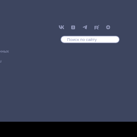
нных
u