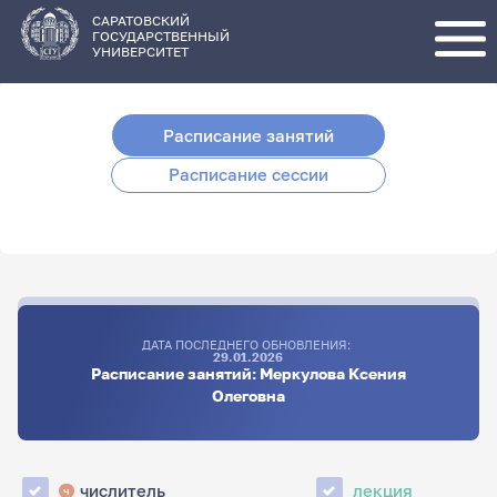
Перейти
к
основному
САРАТОВСКИЙ
содержанию
ГОСУДАРСТВЕННЫЙ
УНИВЕРСИТЕТ
Расписание занятий
Расписание сессии
ДАТА ПОСЛЕДНЕГО ОБНОВЛЕНИЯ:
29.01.2026
Расписание занятий: Меркулова Ксения
Олеговна
числитель
лекция
ч