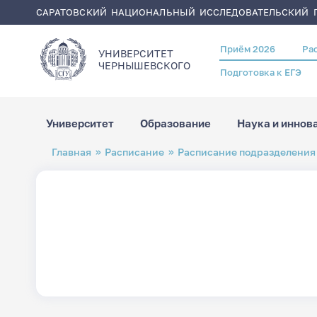
САРАТОВСКИЙ НАЦИОНАЛЬНЫЙ ИССЛЕДОВАТЕЛЬСКИЙ Г
Приём 2026
Ра
Header
УНИВЕРСИТЕТ
menu
ЧЕРНЫШЕВСКОГO
Подготовка к ЕГЭ
Университет
Образование
Наука и иннов
Перейти
Строка
Главная
Расписание
Расписание подразделения
к
навигации
основному
содержанию