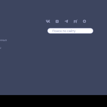
нных
u