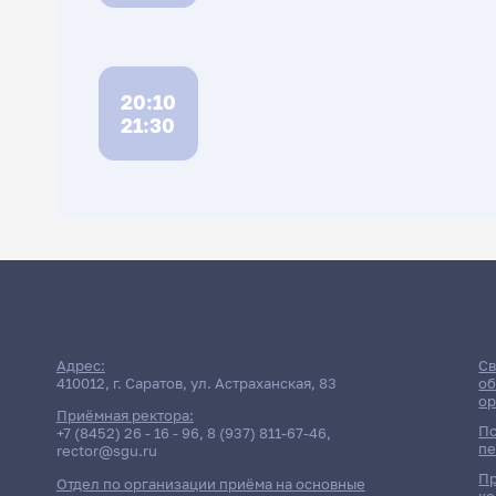
20:10
21:30
Расписан
Адрес:
Св
410012, г. Саратов, ул. Астраханская, 83
об
ор
Приёмная ректора:
По
+7 (8452) 26 - 16 - 96
,
8 (937) 811-67-46
,
пе
rector@sgu.ru
Пр
Отдел по организации приёма на основные
ко