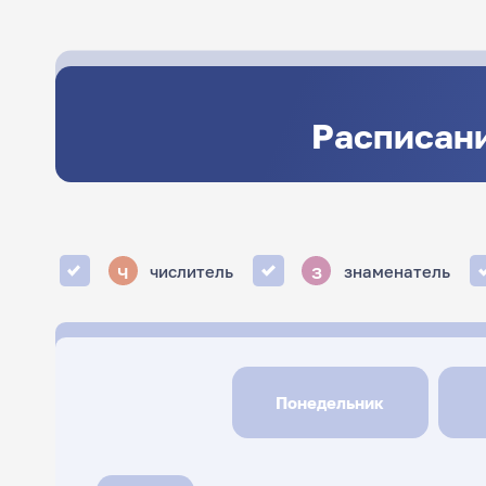
Расписани
ч
з
числитель
знаменатель
Понедельник