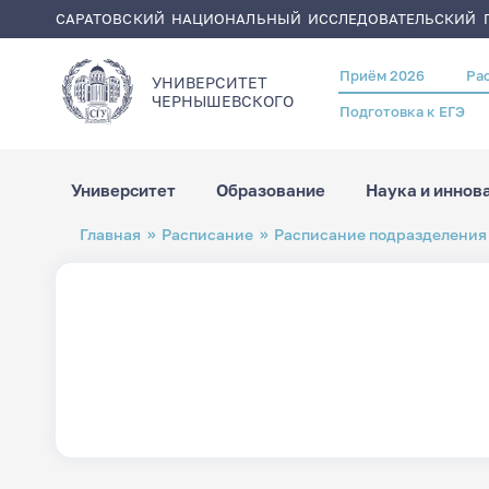
САРАТОВСКИЙ НАЦИОНАЛЬНЫЙ ИССЛЕДОВАТЕЛЬСКИЙ Г
Приём 2026
Ра
Header
УНИВЕРСИТЕТ
menu
ЧЕРНЫШЕВСКОГO
Подготовка к ЕГЭ
Университет
Образование
Наука и иннов
Перейти
Строка
Главная
Расписание
Расписание подразделения
к
навигации
основному
содержанию