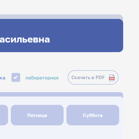
Васильевна
Скачать в PDF
ика
лабораторная
Пятница
Суббота