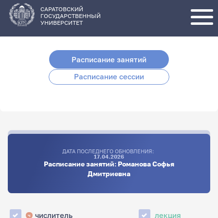
Перейти
к
основному
САРАТОВСКИЙ
содержанию
ГОСУДАРСТВЕННЫЙ
УНИВЕРСИТЕТ
Расписание занятий
Расписание сессии
ДАТА ПОСЛЕДНЕГО ОБНОВЛЕНИЯ:
17.04.2026
Расписание занятий: Романова Софья
Дмитриевна
числитель
лекция
ч