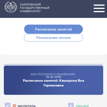
Перейти
к
основному
САРАТОВСКИЙ
содержанию
ГОСУДАРСТВЕННЫЙ
УНИВЕРСИТЕТ
Расписание занятий
Расписание сессии
ДАТА ПОСЛЕДНЕГО ОБНОВЛЕНИЯ:
26.02.2026
Расписание занятий: Каширина Яна
Германовна
числитель
лекция
ч