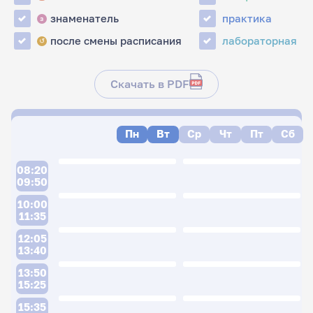
знаменатель
практика
з
после смены расписания
лабораторная
↺
Скачать в PDF
Пн
Вт
Ср
Чт
Пт
Сб
08:20
09:50
10:00
11:35
12:05
13:40
13:50
15:25
15:35