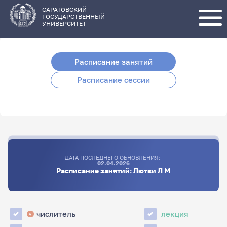
Перейти
к
основному
САРАТОВСКИЙ
содержанию
ГОСУДАРСТВЕННЫЙ
УНИВЕРСИТЕТ
Расписание занятий
Расписание сессии
ДАТА ПОСЛЕДНЕГО ОБНОВЛЕНИЯ:
02.04.2026
Расписание занятий: Лютви Л М
числитель
лекция
ч