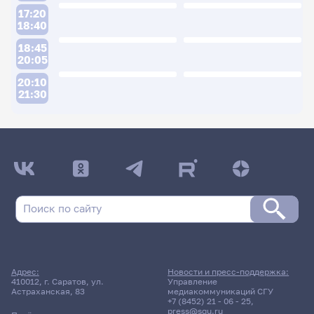
17:20
18:40
18:45
20:05
20:10
21:30
ДАТА ПОСЛЕДНЕГО ОБНОВЛЕНИЯ:
02.04.2026
Расписание сессии: Лютви Л М
Заочная форма обучения
Адрес:
Новости и пресс-поддержка:
2 апреля 2026 г. 10:00
410012, г. Саратов, ул.
Управление
Астраханская, 83
медиакоммуникаций СГУ
+7 (8452) 21 - 06 - 25
,
Практика
press@sgu.ru