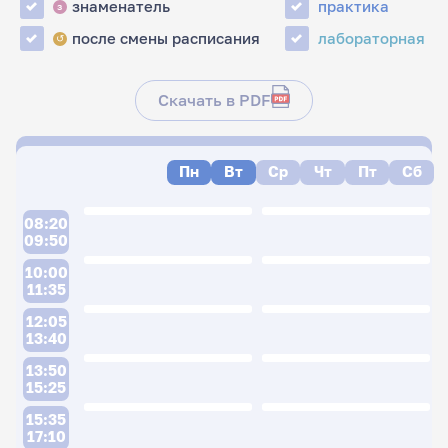
знаменатель
практика
з
после смены расписания
лабораторная
↺
Скачать в PDF
Пн
Вт
Ср
Чт
Пт
Сб
08:20
09:50
10:00
11:35
12:05
13:40
13:50
15:25
15:35
17:10