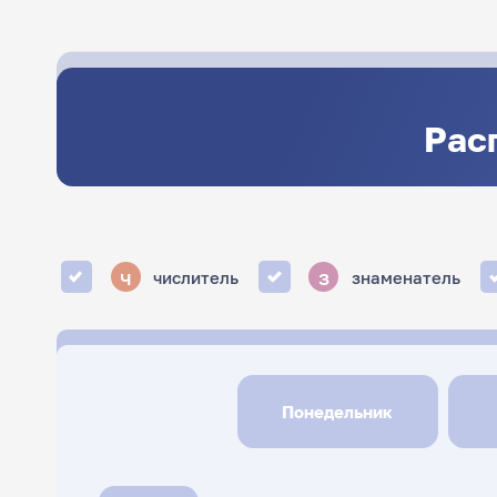
Рас
ч
з
числитель
знаменатель
Понедельник