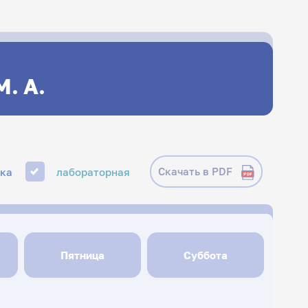
. А.
Скачать в PDF
ика
лабораторная
Пятница
Суббота