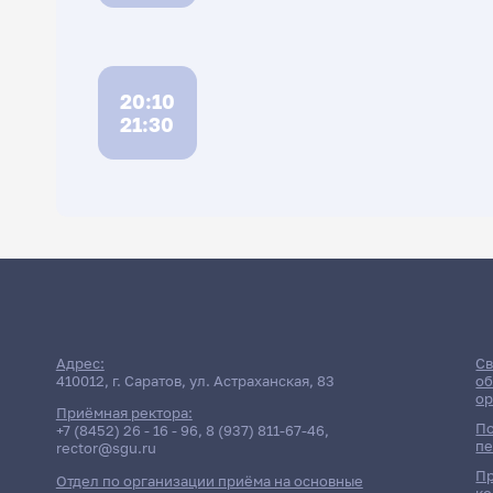
20:10
21:30
Рас
Адрес:
Св
410012, г. Саратов, ул. Астраханская, 83
об
ор
Приёмная ректора:
По
+7 (8452) 26 - 16 - 96
,
8 (937) 811-67-46
,
пе
rector@sgu.ru
Пр
Отдел по организации приёма на основные
ко