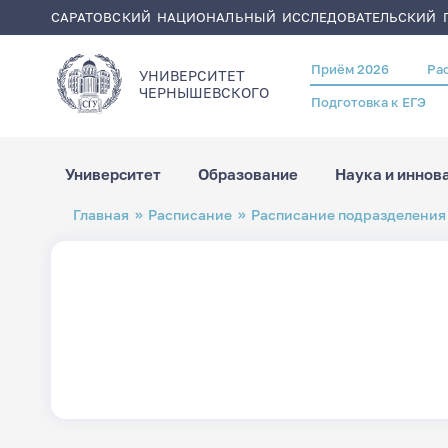
САРАТОВСКИЙ НАЦИОНАЛЬНЫЙ ИССЛЕДОВАТЕЛЬСКИЙ Г
Приём 2026
Ра
Header
УНИВЕРСИТЕТ
menu
ЧЕРНЫШЕВСКОГO
Подготовка к ЕГЭ
Университет
Образование
Наука и иннов
Перейти
Строка
Главная
Расписание
Расписание подразделения
к
навигации
основному
содержанию