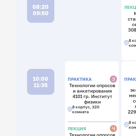
08:20
ЛЕК
09:50
ста
с
308
8 к
ком
10:00
З
ПРА
ПРАКТИКА
11:35
Технологии опросов
эк
и анкетирования
ме
4101 гр. Институт
с
физики
8 корпус, 320
229
комната
8 к
ком
Ч
ЛЕКЦИЯ
Технологии опросов