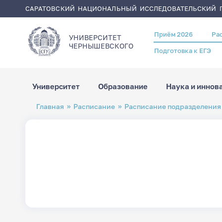
САРАТОВСКИЙ НАЦИОНАЛЬНЫЙ ИССЛЕДОВАТЕЛЬСКИЙ Г
Приём 2026
Ра
Header
УНИВЕРСИТЕТ
menu
ЧЕРНЫШЕВСКОГO
Подготовка к ЕГЭ
Университет
Образование
Наука и иннов
Перейти
Строка
Главная
Расписание
Расписание подразделения
к
навигации
основному
содержанию