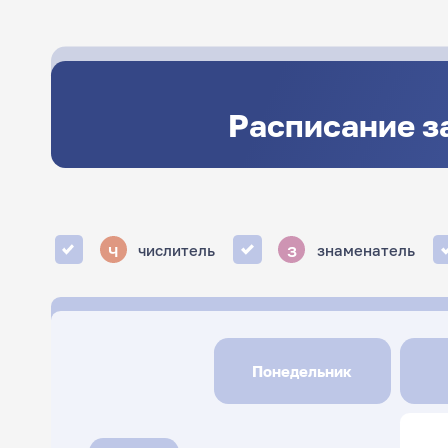
Расписание з
ч
з
числитель
знаменатель
Понедельник