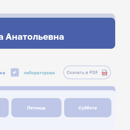
а Анатольевна
Скачать в PDF
ика
лабораторная
Пятница
Суббота