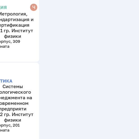
Ч
ЦИЯ
Метрология,
ндартизация и
ертификация
1 гр. Институт
физики
орпус, 309
ната
КТИКА
Системы
ологического
неджмента на
овременном
предприяти
2 гр. Институт
физики
орпус, 201
ната