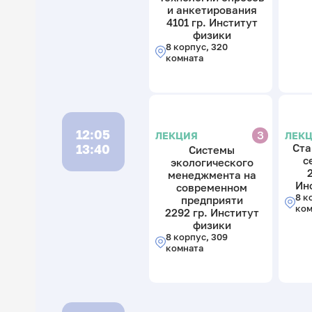
и анкетирования
4101 гр. Институт
физики
8 корпус, 320
комната
12:05
З
ЛЕК
ЛЕКЦИЯ
13:40
Ста
Системы
с
экологического
2
менеджмента на
Ин
современном
8 к
предприяти
ком
2292 гр. Институт
физики
8 корпус, 309
комната