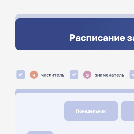
Расписание з
ч
з
числитель
знаменатель
Понедельник