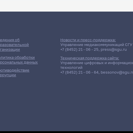
ДАТА ПОСЛЕДНЕГО ОБНОВЛЕНИЯ:
18.05.2026
сессии: Ворошилов Сергей А
едения об
Новости и пресс-поддержка:
разовательной
Управление медиакоммуникаций СГУ
ганизации
+7 (8452) 21 - 06 - 25
,
press@sgu.ru
литика обработки
Техническая поддержка сайта:
рсональных данных
Управление цифровых и информацио
технологий
отиводействие
+7 (8452) 21 - 06 - 64
,
bessonov@sgu.r
ррупции
Отчётность / Дисциплина
Групп
4101гр
е качеством
Д/о
4101гр
е качеством
Д/о
ый зачет
4101гр
авленческая практика
Д/о
1301гр
ачества
Д/о
1301гр