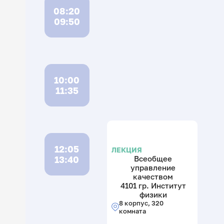
08:20
09:50
10:00
11:35
12:05
ЛЕКЦИЯ
13:40
Всеобщее
управление
качеством
4101 гр. Институт
физики
8 корпус, 320
комната