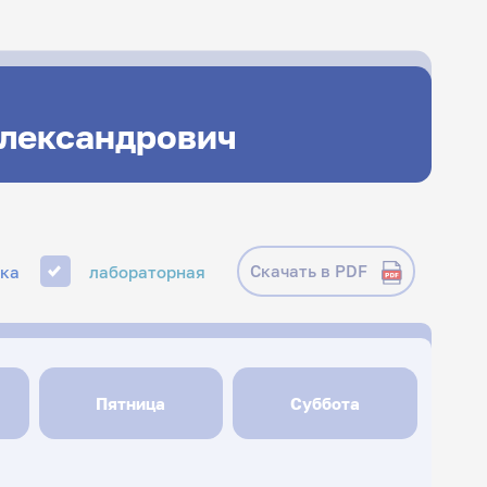
Александрович
Скачать в PDF
ика
лабораторная
Пятница
Суббота