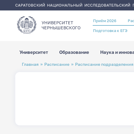
САРАТОВСКИЙ НАЦИОНАЛЬНЫЙ ИССЛЕДОВАТЕЛЬСКИЙ Г
Приём 2026
Ра
Header
УНИВЕРСИТЕТ
menu
ЧЕРНЫШЕВСКОГO
Подготовка к ЕГЭ
Университет
Образование
Наука и иннов
Перейти
Строка
Главная
Расписание
Расписание подразделения
к
навигации
основному
содержанию