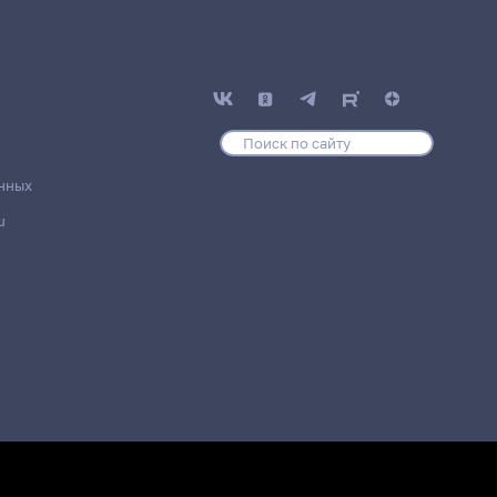
нных
u
Место
уппа / Подразделение
проведения
U-22)гр., Колледж им. П.Н.
Место не
ва
назначено
U-22)гр., Колледж им. П.Н.
Место не
ва
назначено
U-22)гр., Колледж им. П.Н.
Место не
ва
назначено
U-22)гр., Колледж им. П.Н.
Место не