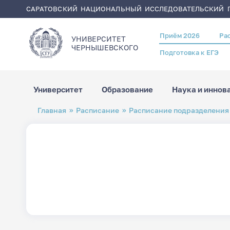
САРАТОВСКИЙ НАЦИОНАЛЬНЫЙ ИССЛЕДОВАТЕЛЬСКИЙ Г
Приём 2026
Ра
Header
УНИВЕРСИТЕТ
menu
ЧЕРНЫШЕВСКОГO
Подготовка к ЕГЭ
Университет
Образование
Наука и иннов
Перейти
Строка
Главная
Расписание
Расписание подразделения
к
навигации
основному
содержанию