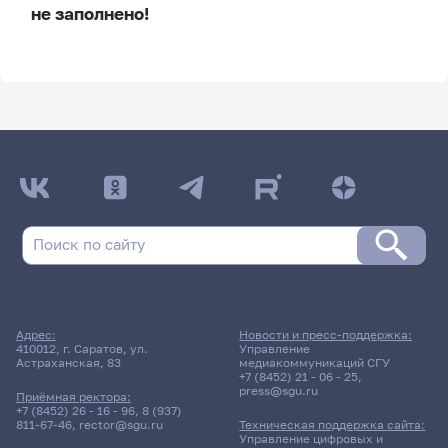
не заполнено!
ДАТА ПОСЛЕДНЕГО ОБНОВЛЕНИЯ:
НЕ ОБНОВЛЯЛОСЬ
Расписание сессии
Расписание сессии еще не заполнено!
Адрес:
Новости и пресс-поддержка:
410012, г. Саратов, ул.
Управление
Астраханская, 83
медиакоммуникаций СГУ
+7 (8452) 21 - 06 - 25
,
press@sgu.ru
Приёмная ректора:
+7 (8452) 26 - 16 - 96
,
8 (937)
811-67-46
,
rector@sgu.ru
Техническая поддержка сайта:
Управление цифровых и