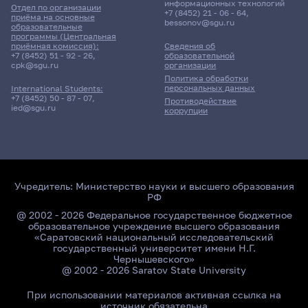
информационных технологий
Отдел по организации
+7 (8452) 21 - 06 - 64
,
приёма на основные
bessonov@sgu.ru
образовательные
программы (Центральная
приёмная комиссия):
Сведения об
+7 (8452) 51 - 92 - 26
,
образовательной
cpk@sgu.ru
организации
Политика обработки
персональных данных
International Students:
+7 (8452) 50 - 87 - 07
,
Противодействие
ied@sgu.ru
коррупции
Учредитель:
Министерство науки и высшего образования
РФ
@ 2002 - 2026 Федеральное государственное бюджетное
образовательное учреждение высшего образования
«Саратовский национальный исследовательский
государственный университет имени Н.Г.
Чернышевского»
@ 2002 - 2026 Saratov State University
При использовании материалов активная ссылка на
источник обязательна