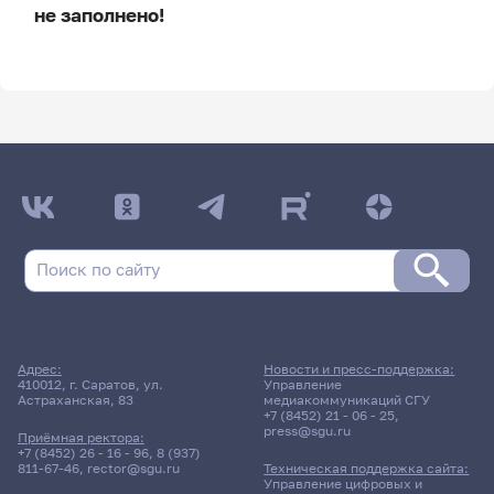
не заполнено!
ДАТА ПОСЛЕДНЕГО ОБНОВЛЕНИЯ:
НЕ ОБНОВЛЯЛОСЬ
Расписание сессии
Расписание сессии еще не заполнено!
Адрес:
Новости и пресс-поддержка:
410012, г. Саратов, ул.
Управление
Астраханская, 83
медиакоммуникаций СГУ
+7 (8452) 21 - 06 - 25
,
press@sgu.ru
Приёмная ректора:
+7 (8452) 26 - 16 - 96
,
8 (937)
811-67-46
,
rector@sgu.ru
Техническая поддержка сайта:
Управление цифровых и