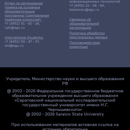
информационных технологий
Отдел по организации
+7 (8452) 21 - 06 - 64
,
приёма на основные
bessonov@sgu.ru
образовательные
программы (Центральная
приёмная комиссия):
Сведения об
+7 (8452) 51 - 92 - 26
,
образовательной
cpk@sgu.ru
организации
Политика обработки
персональных данных
International Students:
+7 (8452) 50 - 87 - 07
,
Противодействие
ied@sgu.ru
коррупции
Учредитель:
Министерство науки и высшего образования
РФ
@ 2002 - 2026 Федеральное государственное бюджетное
образовательное учреждение высшего образования
«Саратовский национальный исследовательский
государственный университет имени Н.Г.
Чернышевского»
@ 2002 - 2026 Saratov State University
При использовании материалов активная ссылка на
источник обязательна