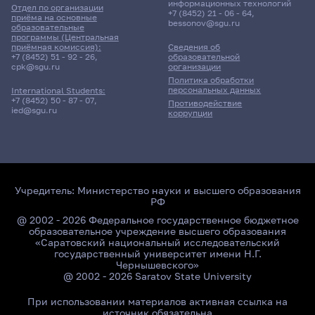
информационных технологий
Отдел по организации
+7 (8452) 21 - 06 - 64
,
приёма на основные
bessonov@sgu.ru
образовательные
программы (Центральная
приёмная комиссия):
Сведения об
+7 (8452) 51 - 92 - 26
,
образовательной
cpk@sgu.ru
организации
Политика обработки
персональных данных
International Students:
+7 (8452) 50 - 87 - 07
,
Противодействие
ied@sgu.ru
коррупции
Учредитель:
Министерство науки и высшего образования
РФ
@ 2002 - 2026 Федеральное государственное бюджетное
образовательное учреждение высшего образования
«Саратовский национальный исследовательский
государственный университет имени Н.Г.
Чернышевского»
@ 2002 - 2026 Saratov State University
При использовании материалов активная ссылка на
источник обязательна