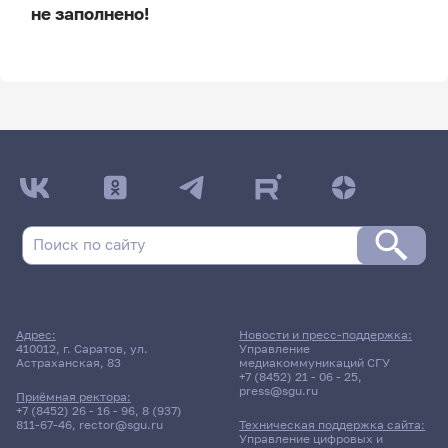
не заполнено!
ДАТА ПОСЛЕДНЕГО ОБНОВЛЕНИЯ:
НЕ ОБНОВЛЯЛОСЬ
Расписание сессии
Расписание сессии еще не заполнено!
Адрес:
Новости и пресс-поддержка:
410012, г. Саратов, ул.
Управление
Астраханская, 83
медиакоммуникаций СГУ
+7 (8452) 21 - 06 - 25
,
press@sgu.ru
Приёмная ректора:
+7 (8452) 26 - 16 - 96
,
8 (937)
811-67-46
,
rector@sgu.ru
Техническая поддержка сайта:
Управление цифровых и