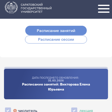
Перейти
к
основному
САРАТОВСКИЙ
содержанию
ГОСУДАРСТВЕННЫЙ
УНИВЕРСИТЕТ
Расписание занятий
Расписание сессии
ДАТА ПОСЛЕДНЕГО ОБНОВЛЕНИЯ:
31.03.2026
Расписание занятий: Викторова Елена
Юрьевна
числитель
лекция
ч