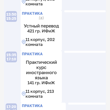
Ф
11
комната
к
8
2
ПРАКТИКА
13:50
к
к
(а)
15:25
4
к
Устный перевод
421 гр. ИФиЖ
11 корпус, 202
комната
ПРАКТИКА
15:35
17:10
Практический
курс
иностранного
языка
141 гр. ИФиЖ
11 корпус, 213
комната
ПРАКТИКА
17:20