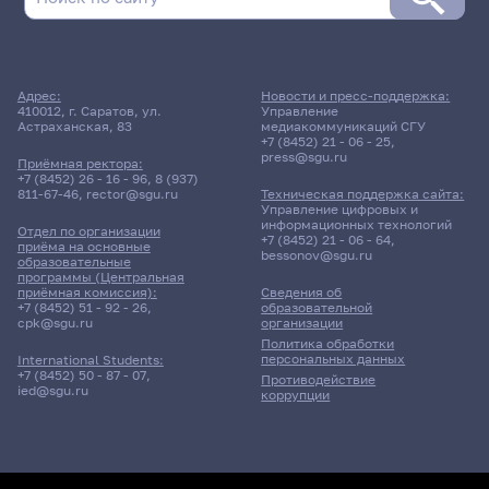
11 мая 2026 г. 12:00
Адрес:
Новости и пресс-поддержка:
410012, г. Саратов, ул.
Управление
Экзамен
Астраханская, 83
медиакоммуникаций СГУ
Устный перевод
+7 (8452) 21 - 06 - 25
,
press@sgu.ru
Приёмная ректора:
+7 (8452) 26 - 16 - 96
,
8 (937)
421гр., ИФиЖ
811-67-46
,
rector@sgu.ru
Техническая поддержка сайта:
Д/о
Управление цифровых и
информационных технологий
Отдел по организации
+7 (8452) 21 - 06 - 64
,
11 корпус, 202 комната
приёма на основные
bessonov@sgu.ru
образовательные
программы (Центральная
приёмная комиссия):
Сведения об
11 июня 2026 г. 10:00
+7 (8452) 51 - 92 - 26
,
образовательной
cpk@sgu.ru
организации
Политика обработки
Дифференцированный зачет
персональных данных
International Students:
Иностранный язык в
+7 (8452) 50 - 87 - 07
,
Противодействие
профессиональной
ied@sgu.ru
коррупции
деятельности
511гр., ФФМиМТ
Д/о