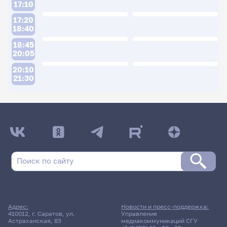
17:10
17:20
18:40
18:45
20:05
20:10
21:30
ДАТА ПОСЛЕДНЕГО ОБНОВЛЕНИЯ:
19.01.2026
Расписание сессии: Книгин Игорь Анатольевич
27 июня 2025 г. 15:35
Экзамен
Адрес:
Новости и пресс-поддержка:
Методы и методики анализа
410012, г. Саратов, ул.
Управление
Астраханская, 83
медиакоммуникаций СГУ
художественного текста в