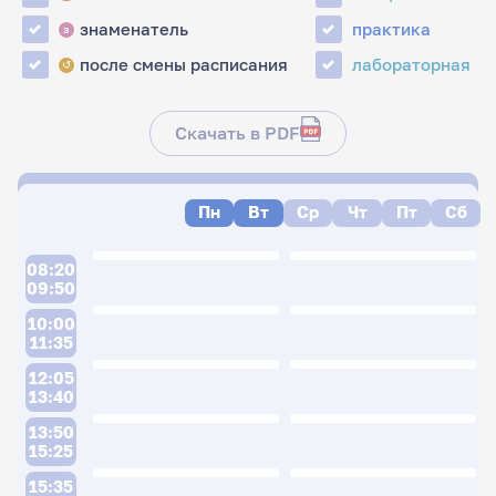
знаменатель
практика
з
после смены расписания
лабораторная
↺
Скачать в PDF
Пн
Вт
Ср
Чт
Пт
Сб
08:20
09:50
10:00
11:35
12:05
13:40
13:50
15:25
15:35