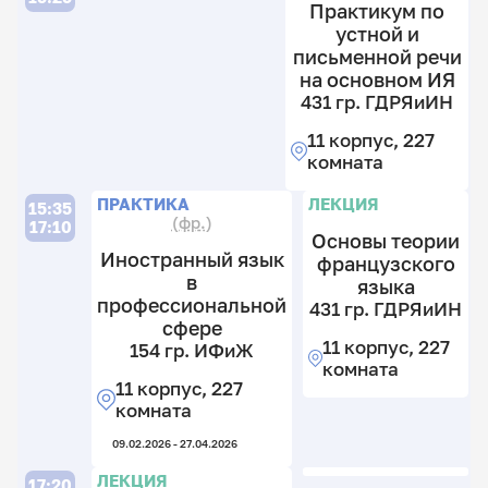
Практикум по
к
устной и
письменной речи
на основном ИЯ
431 гр. ГДРЯиИН
11 корпус, 227
комната
ПРАКТИКА
ЛЕКЦИЯ
15:35
(фр.)
17:10
Основы теории
Иностранный язык
французского
в
языка
профессиональной
431 гр. ГДРЯиИН
сфере
11 корпус, 227
154 гр. ИФиЖ
комната
11 корпус, 227
комната
09.02.2026 - 27.04.2026
ЛЕКЦИЯ
17:20