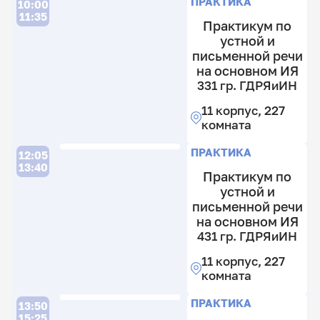
ПРАКТИКА
10:00
11:35
Практикум по
устной и
письменной речи
на основном ИЯ
331 гр. ГДРЯиИН
11 корпус, 227
комната
Л
ПРАКТИКА
12:05
13:40
Практикум по
устной и
письменной речи
на основном ИЯ
3
431 гр. ГДРЯиИН
гр
11 корпус, 227
Г
комната
11
к
ПРАКТИКА
13:50
2
15:25