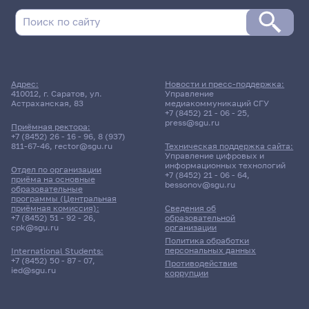
Васильевна
25 мая 2026 г. 15:35
Адрес:
Новости и пресс-поддержка:
410012, г. Саратов, ул.
Управление
Экзамен
Астраханская, 83
медиакоммуникаций СГУ
Иностранный язык в
+7 (8452) 21 - 06 - 25
,
профессиональной сфере
press@sgu.ru
Приёмная ректора:
+7 (8452) 26 - 16 - 96
,
8 (937)
811-67-46
,
rector@sgu.ru
Техническая поддержка сайта:
154гр., ИФиЖ
Управление цифровых и
Д/о
информационных технологий
Отдел по организации
+7 (8452) 21 - 06 - 64
,
приёма на основные
bessonov@sgu.ru
образовательные
11 корпус, 227 комната
программы (Центральная
приёмная комиссия):
Сведения об
+7 (8452) 51 - 92 - 26
,
образовательной
cpk@sgu.ru
организации
Политика обработки
персональных данных
International Students:
+7 (8452) 50 - 87 - 07
,
Противодействие
ied@sgu.ru
коррупции