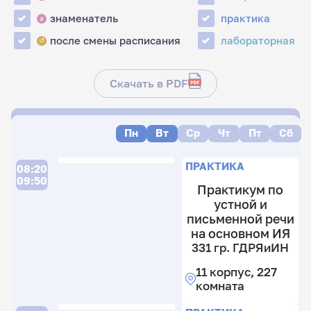
знаменатель
практика
з
после смены расписания
лабораторная
↺
Скачать в PDF
Пн
Вт
Ср
Чт
Пт
Сб
ПРАКТИКА
08:20
09:50
Практикум по
устной и
письменной речи
на основном ИЯ
331 гр. ГДРЯиИН
11 корпус, 227
комната