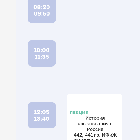
08:20
09:50
10:00
11:35
12:05
ЛЕКЦИЯ
13:40
История
языкознания в
России
442, 441 гр. ИФиЖ
11 корпус, 206