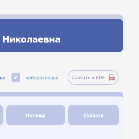
а Николаевна
Скачать в PDF
ика
лабораторная
Пятница
Суббота