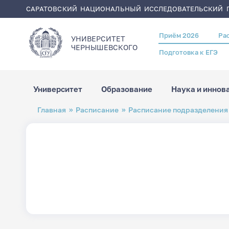
САРАТОВСКИЙ НАЦИОНАЛЬНЫЙ ИССЛЕДОВАТЕЛЬСКИЙ Г
Приём 2026
Ра
Header
УНИВЕРСИТЕТ
menu
ЧЕРНЫШЕВСКОГO
Подготовка к ЕГЭ
Университет
Образование
Наука и иннов
Перейти
Строка
Главная
Расписание
Расписание подразделения
к
навигации
основному
содержанию