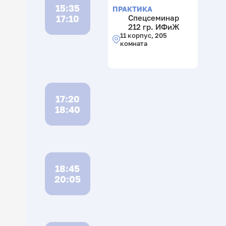
15:35
ПРАКТИКА
17:10
Спецсеминар
212 гр. ИФиЖ
11 корпус, 205
комната
17:20
18:40
18:45
20:05