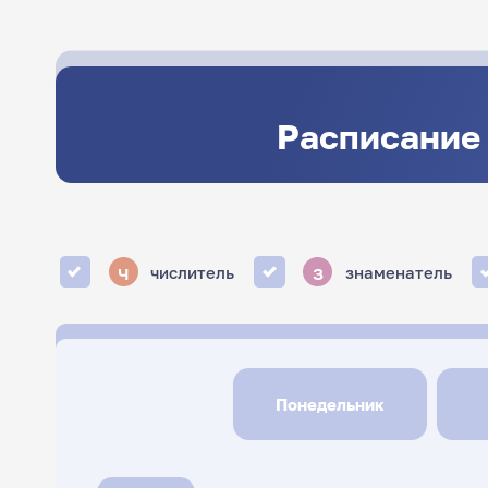
Расписание 
ч
з
числитель
знаменатель
Понедельник