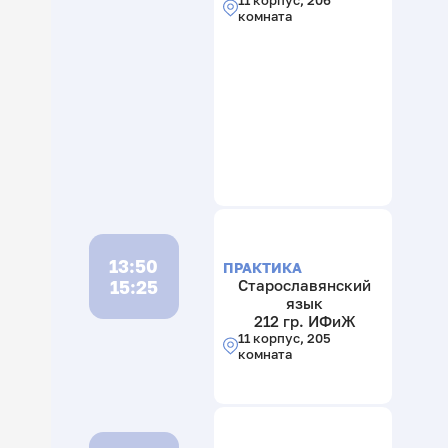
комната
13:50
ПРАКТИКА
15:25
Старославянский
язык
212 гр. ИФиЖ
11 корпус, 205
комната