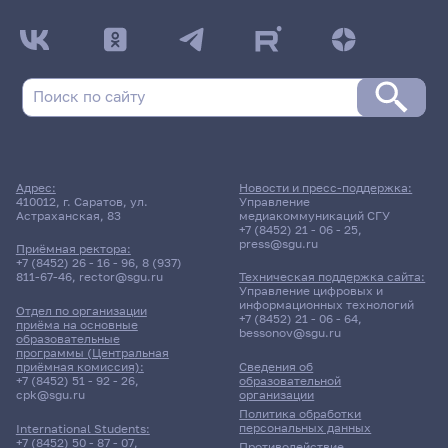
Адрес:
Новости и пресс-поддержка:
410012, г. Саратов, ул.
Управление
Астраханская, 83
медиакоммуникаций СГУ
+7 (8452) 21 - 06 - 25
,
press@sgu.ru
Приёмная ректора:
+7 (8452) 26 - 16 - 96
,
8 (937)
811-67-46
,
rector@sgu.ru
Техническая поддержка сайта:
Управление цифровых и
информационных технологий
Отдел по организации
+7 (8452) 21 - 06 - 64
,
приёма на основные
bessonov@sgu.ru
образовательные
программы (Центральная
приёмная комиссия):
Сведения об
+7 (8452) 51 - 92 - 26
,
образовательной
cpk@sgu.ru
организации
Политика обработки
персональных данных
International Students:
+7 (8452) 50 - 87 - 07
,
Противодействие