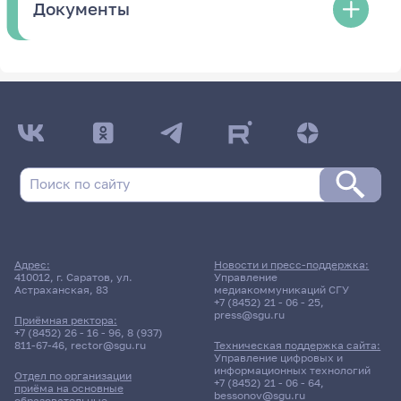
Документы
Адрес:
Новости и пресс-поддержка:
410012, г. Саратов, ул.
Управление
Астраханская, 83
медиакоммуникаций СГУ
+7 (8452) 21 - 06 - 25
,
press@sgu.ru
Приёмная ректора:
+7 (8452) 26 - 16 - 96
,
8 (937)
811-67-46
,
rector@sgu.ru
Техническая поддержка сайта:
Управление цифровых и
информационных технологий
Отдел по организации
+7 (8452) 21 - 06 - 64
,
приёма на основные
bessonov@sgu.ru
образовательные