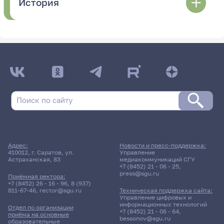
История
Адрес:
Новости и пресс-поддержка:
410012, г. Саратов, ул.
Управление
Астраханская, 83
медиакоммуникаций СГУ
+7 (8452) 21 - 06 - 25
,
press@sgu.ru
Приёмная ректора:
+7 (8452) 26 - 16 - 96
,
8 (937)
811-67-46
,
rector@sgu.ru
Техническая поддержка сайта:
Управление цифровых и
информационных технологий
Отдел по организации
+7 (8452) 21 - 06 - 64
,
приёма на основные
bessonov@sgu.ru
образовательные